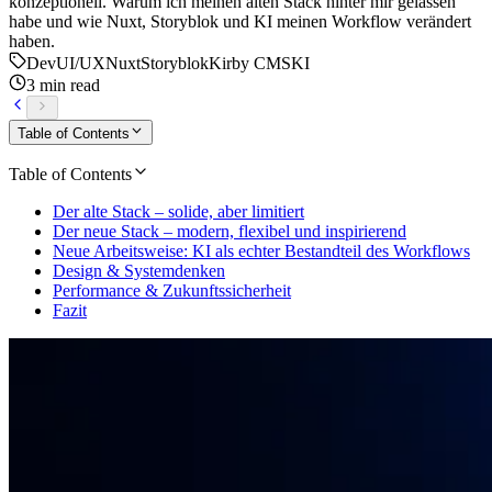
konzeptionell. Warum ich meinen alten Stack hinter mir gelassen
habe und wie Nuxt, Storyblok und KI meinen Workflow verändert
haben.
Dev
UI/UX
Nuxt
Storyblok
Kirby CMS
KI
3 min read
Table of Contents
Table of Contents
Der alte Stack – solide, aber limitiert
Der neue Stack – modern, flexibel und inspirierend
Neue Arbeitsweise: KI als echter Bestandteil des Workflows
Design & Systemdenken
Performance & Zukunftssicherheit
Fazit