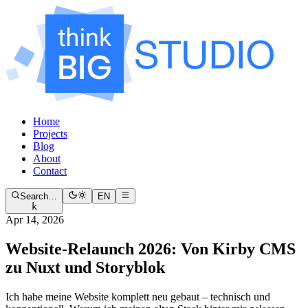
Home
Projects
Blog
About
Contact
Search…
EN
k
Apr 14, 2026
Website-Relaunch 2026: Von Kirby CMS
zu Nuxt und Storyblok
Ich habe meine Website komplett neu gebaut – technisch und