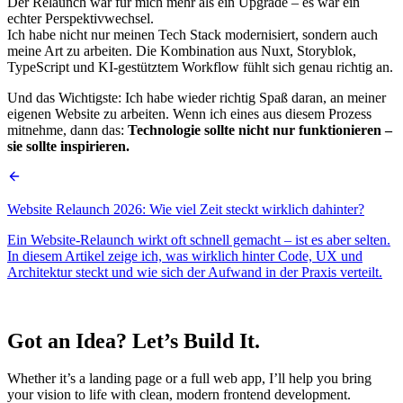
Der Relaunch war für mich mehr als ein Upgrade – es war ein
echter Perspektivwechsel.
Ich habe nicht nur meinen Tech Stack modernisiert, sondern auch
meine Art zu arbeiten. Die Kombination aus Nuxt, Storyblok,
TypeScript und KI-gestütztem Workflow fühlt sich genau richtig an.
Und das Wichtigste:
Ich habe wieder richtig Spaß daran, an meiner
eigenen Website zu arbeiten. Wenn ich eines aus diesem Prozess
mitnehme, dann das:
Technologie sollte nicht nur funktionieren –
sie sollte inspirieren.
Website Relaunch 2026: Wie viel Zeit steckt wirklich dahinter?
Ein Website-Relaunch wirkt oft schnell gemacht – ist es aber selten.
In diesem Artikel zeige ich, was wirklich hinter Code, UX und
Architektur steckt und wie sich der Aufwand in der Praxis verteilt.
Got an Idea? Let’s Build It.
Whether it’s a landing page or a full web app, I’ll help you bring
your vision to life with clean, modern frontend development.