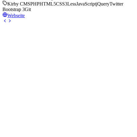
Kirby CMS
PHP
HTML5
CSS3
Less
JavaScript
jQuery
Twitter
Bootstrap 3
Git
Webseite