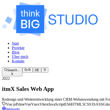
Start
Projekte
Blog
Über mich
Kontakt
Search…
DE
k
2022
itmX Sales Web App
Redesign und Weiterentwicklung einer CRM-Webanwendung mit Fokus au
Vue.js
PrimeVue
Vuex
Vitest
JavaScript
ES6
HTML5
CSS3
SASS
Git
Webseite